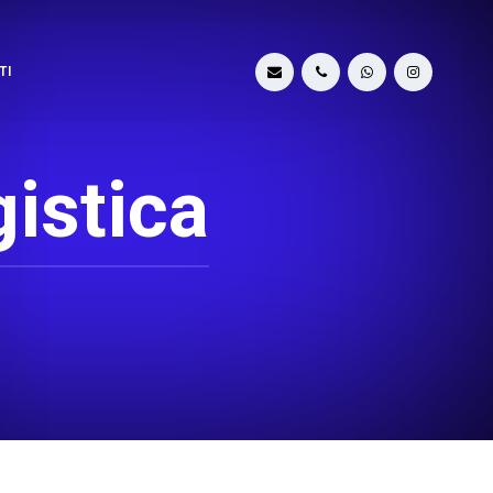
TI
gistica