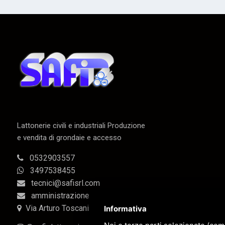
Lattonerie civili e industriali Produzione
e vendita di grondaie e accesso
0532903557
3497538455
tecnici@safisrl.com
amministrazione@safisrl.com
Via Arturo Toscanini 21 44124 Ferrara
Informativa