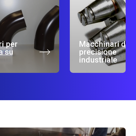
i per
Macchinari di
a su
precisione
industriale