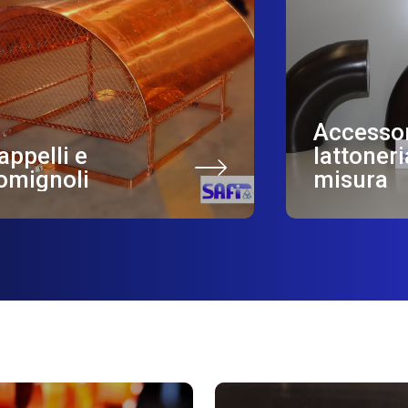
Accessor
appelli e
lattoneri
omignoli
misura